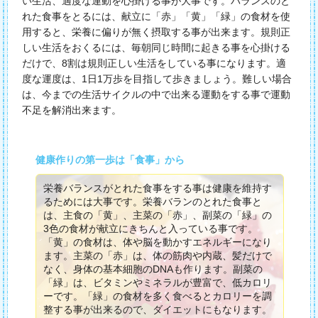
い生活、適度な運動を心掛ける事が大事です。バランスのと
れた食事をとるには、献立に「赤」「黄」「緑」の食材を使
用すると、栄養に偏りが無く摂取する事が出来ます。規則正
しい生活をおくるには、毎朝同じ時間に起きる事を心掛ける
だけで、8割は規則正しい生活をしている事になります。適
度な運度は、1日1万歩を目指して歩きましょう。難しい場合
は、今までの生活サイクルの中で出来る運動をする事で運動
不足を解消出来ます。
健康作りの第一歩は「食事」から
栄養バランスがとれた食事をする事は健康を維持す
るためには大事です。栄養バランのとれた食事と
は、主食の「黄」、主菜の「赤」、副菜の「緑」の
3色の食材が献立にきちんと入っている事です。
「黄」の食材は、体や脳を動かすエネルギーになり
ます。主菜の「赤」は、体の筋肉や内蔵、髪だけで
なく、身体の基本細胞のDNAも作ります。副菜の
「緑」は、ビタミンやミネラルが豊富で、低カロリ
ーです。「緑」の食材を多く食べるとカロリーを調
整する事が出来るので、ダイエットにもなります。