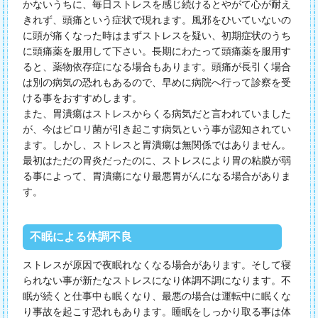
かないうちに、毎日ストレスを感じ続けるとやがて心が耐え
きれず、頭痛という症状で現れます。風邪をひいていないの
に頭が痛くなった時はまずストレスを疑い、初期症状のうち
に頭痛薬を服用して下さい。長期にわたって頭痛薬を服用す
ると、薬物依存症になる場合もあります。頭痛が長引く場合
は別の病気の恐れもあるので、早めに病院へ行って診察を受
ける事をおすすめします。
また、胃潰瘍はストレスからくる病気だと言われていました
が、今はピロリ菌が引き起こす病気という事が認知されてい
ます。しかし、ストレスと胃潰瘍は無関係ではありません。
最初はただの胃炎だったのに、ストレスにより胃の粘膜が弱
る事によって、胃潰瘍になり最悪胃がんになる場合がありま
す。
不眠による体調不良
ストレスが原因で夜眠れなくなる場合があります。そして寝
られない事が新たなストレスになり体調不調になります。不
眠が続くと仕事中も眠くなり、最悪の場合は運転中に眠くな
り事故を起こす恐れもあります。睡眠をしっかり取る事は体