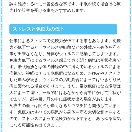
調を維持するのに一番必要な事です。不眠が続く場合は心療
内科で診察を受ける事をおすすめします。
ストレスと免疫力の低下
仕事によるストレスで免疫力が低下する事もあります。免疫
力が低下すると、ウィルスや細菌などの外敵から身体を守る
事が出来なくなり、身体がウィルスに感染してしまいます。
免疫力低下によるウィルス感染で良く聞く病気は帯状疱疹で
す。帯状疱疹とは体の神経の中に潜んでいるウィルスによる
病気で、神経にそって水疱瘡になるため、かゆみやチクチク
した痛みが続き、ウィルスの活動具合によってはいきなり激
痛に襲われる場合があります。また、帯状疱疹になる場所は
人によって違い、一般的にはおなかから背中にかけて症状が
でますが、顔や目、耳の中に症状が出る場合があります。
免疫力の低下は関節が痛くなるリウマチにも関係していま
す。免疫力はすべての病気から身体を守る大切な働きをする
ので、ストレスによって免疫力が低下すると、あらゆる病気
になる可能性も出てきます。